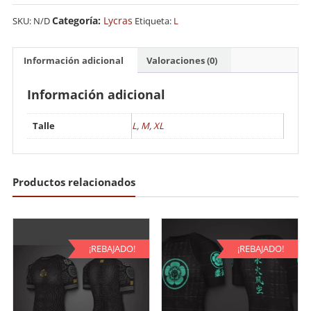
"Oni
Geisha"
Categoría:
Lycras
SKU:
N/D
Etiqueta:
L
cantidad
Información adicional
Valoraciones (0)
Información adicional
Talle
L
,
M
,
XL
Productos relacionados
¡REBAJADO!
¡REBAJADO!