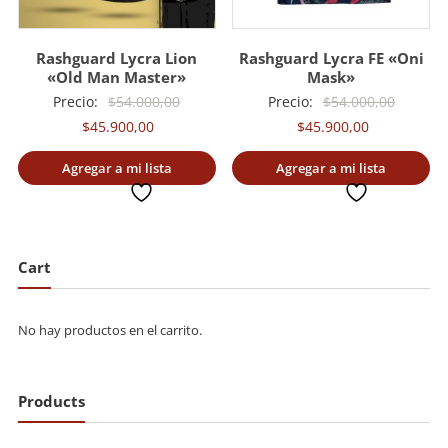
Rashguard Lycra Lion
Rashguard Lycra FE «Oni
«Old Man Master»
Mask»
El
El
Precio:
$
54.000,00
Precio:
$
54.000,00
El
precio
El
precio
$
45.900,00
$
45.900,00
precio
original
precio
original
Agregar a mi lista
Agregar a mi lista
actual
era:
actual
era:
deseada
deseada
es:
$54.000,00.
es:
$54.000
$45.900,00.
$45.900,00.
Cart
No hay productos en el carrito.
Products