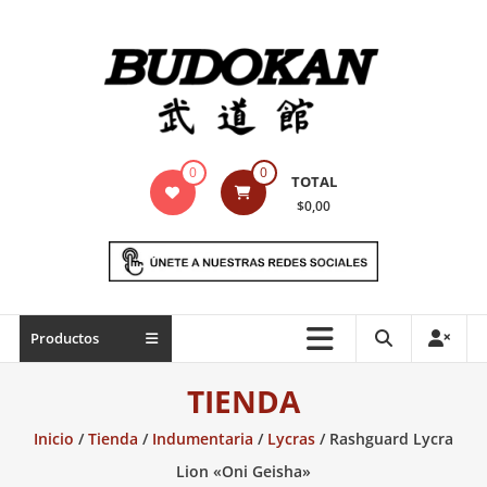
Saltar
contenido
Indumentaria
0
0
TOTAL
para
$0,00
artes
marciales
Todo
Productos
lo
necesario
TIENDA
para
práctica
Inicio
/
Tienda
/
Indumentaria
/
Lycras
/ Rashguard Lycra
de
Lion «Oni Geisha»
las