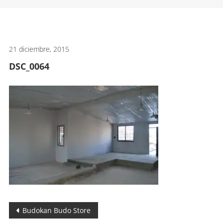
artes
marciales.
21 diciembre, 2015
DSC_0064
Navegación
Budokan Budo Store