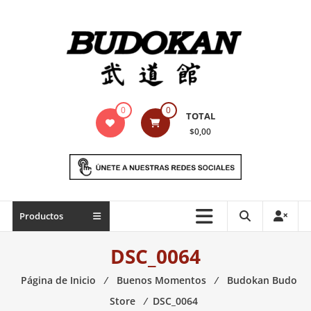
Saltar
contenido
Indumentaria
0
0
TOTAL
para
$0,00
artes
marciales
Todo
Productos
lo
necesario
DSC_0064
para
práctica
Página de Inicio
⁄
Buenos Momentos
⁄
Budokan Budo
de
Store
⁄
DSC_0064
las