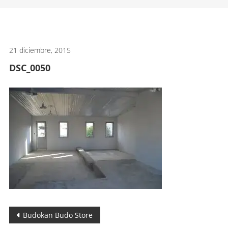
artes
marciales.
21 diciembre, 2015
DSC_0050
Navegación
Budokan Budo Store