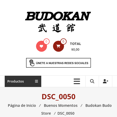
Saltar
contenido
Indumentaria
0
0
TOTAL
para
$0,00
artes
marciales
Todo
Productos
lo
necesario
DSC_0050
para
práctica
Página de Inicio
⁄
Buenos Momentos
⁄
Budokan Budo
de
Store
⁄
DSC_0050
las