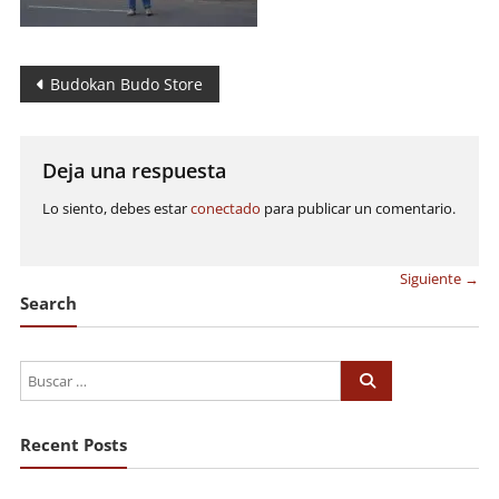
Navegación
Budokan Budo Store
de
entradas
Deja una respuesta
Lo siento, debes estar
conectado
para publicar un comentario.
Siguiente →
Search
Recent Posts