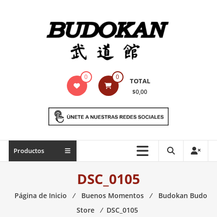
Saltar
contenido
Indumentaria
0
0
TOTAL
para
$0,00
artes
marciales
Todo
Productos
lo
necesario
DSC_0105
para
práctica
Página de Inicio
⁄
Buenos Momentos
⁄
Budokan Budo
de
Store
⁄
DSC_0105
las