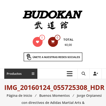
Saltar
contenido
Indumentaria
0
0
TOTAL
para
$0,00
artes
marciales
Todo
Productos
lo
necesario
IMG_20160124_055725308_HDR
para
práctica
Página de Inicio
⁄
Buenos Momentos
⁄
Jorge Orpianesi
de
con directivos de Adidas Martial Arts &
las