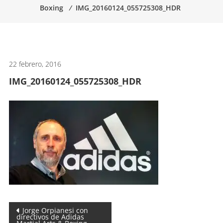
Boxing
⁄
IMG_20160124_055725308_HDR
artes
marciales.
22 febrero, 2016
IMG_20160124_055725308_HDR
Navegación
Jorge Orpianesi con
directivos de Adidas