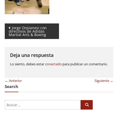
Navegación
Jorge Orpianesi con
directivos de Adidas
Martial Arts & Boxing
de
entradas
Deja una respuesta
Lo siento, debes estar
conectado
para publicar un comentario.
← Anterior
Siguiente →
Search