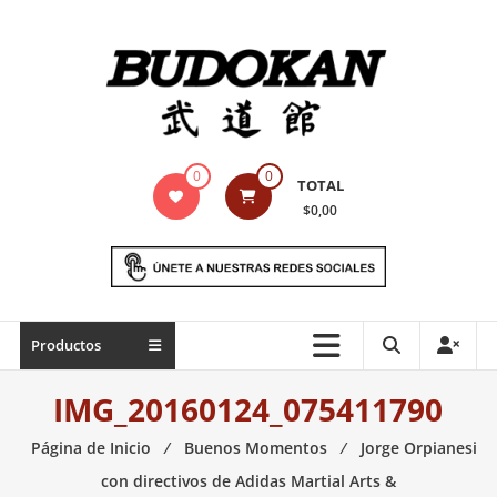
Saltar
contenido
Indumentaria
0
0
TOTAL
para
$0,00
artes
marciales
Todo
Productos
lo
necesario
IMG_20160124_075411790
para
práctica
Página de Inicio
⁄
Buenos Momentos
⁄
Jorge Orpianesi
de
con directivos de Adidas Martial Arts &
las