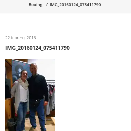
Boxing
⁄
IMG_20160124_075411790
artes
marciales.
22 febrero, 2016
IMG_20160124_075411790