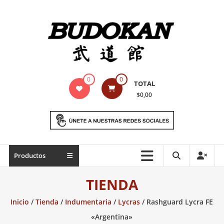
Saltar
contenido
Indumentaria
0
0
TOTAL
para
$0,00
artes
marciales
Todo
Productos
lo
necesario
TIENDA
para
práctica
Inicio
/
Tienda
/
Indumentaria
/
Lycras
/ Rashguard Lycra FE
de
«Argentina»
las