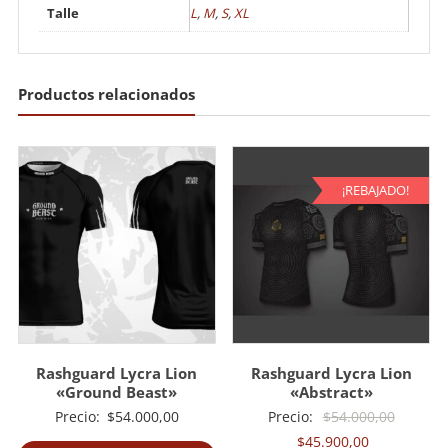
Talle
L
,
M
,
S
,
XL
Productos relacionados
¡REBAJADO!
Rashguard Lycra Lion
Rashguard Lycra Lion
«Ground Beast»
«Abstract»
El
Precio:
$
54.000,00
Precio:
$
54.000,00
El
precio
$
45.900,00