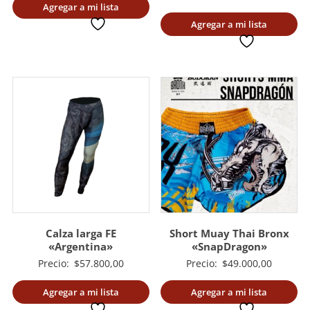
Agregar a mi lista
precio
original
deseada
Agregar a mi lista
actual
era:
deseada
es:
$54.000
$45.900,00.
Calza larga FE
Short Muay Thai Bronx
«Argentina»
«SnapDragon»
Precio:
$
57.800,00
Precio:
$
49.000,00
Agregar a mi lista
Agregar a mi lista
deseada
deseada