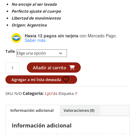
No encoje al ser lavada
Perfecto ajuste al cuerpo
Libertad de movimientos
Origen: Argentina
Hasta 12 pagos sin tarjeta
con Mercado Pago.
Saber más
Talle
Rashguard
Añadir al carrito
Lycra
FE
Agregar a mi lista deseada
"Argentina"
cantidad
Categoría:
Lycras
SKU:
N/D
Etiqueta:
F
Información adicional
Valoraciones (0)
Información adicional