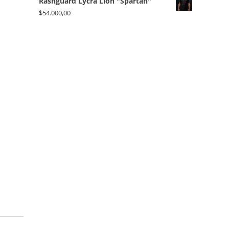
Rashguard Lycra Lion "Spartan"
$
54.000,00