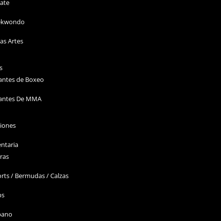
ate
ekwondo
as Artes
s
antes de Boxeo
antes De MMA
ciones
ntaria
ras
rts / Bermudas / Calzas
ps
bano