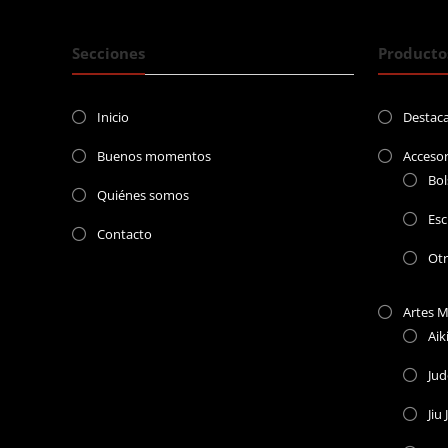
Secciones
Producto
Inicio
Destac
Buenos momentos
Accesor
Bol
Quiénes somos
Esc
Contacto
Ot
Artes M
Aik
Ju
Jiu 