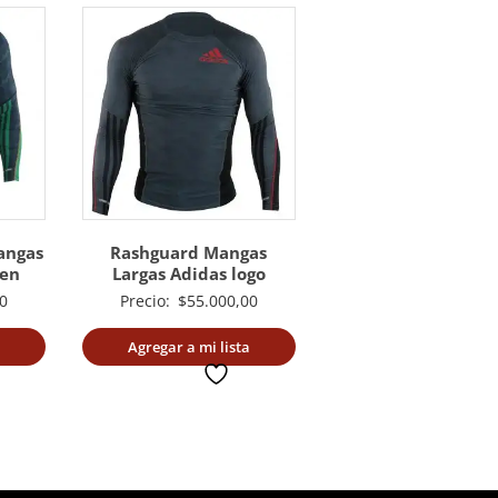
angas
Rashguard Mangas
een
Largas Adidas logo
0
Precio:
$
55.000,00
Agregar a mi lista
deseada