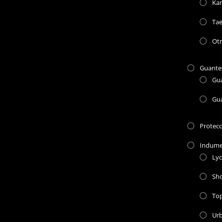
Kar
Ta
Otr
Guante
Gu
Gu
Protec
Indume
Lyc
Sho
To
Ur